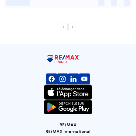
-
-
-
-
RE/MAX
RE/MAX International