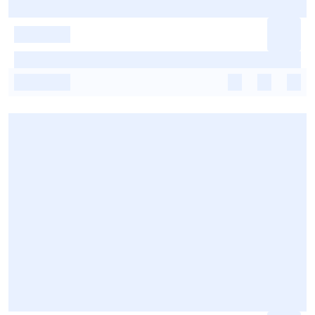
-
-
-
-
-
-