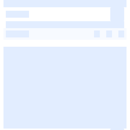
-
-
-
-
-
-