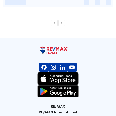
-
-
-
-
RE/MAX
RE/MAX International