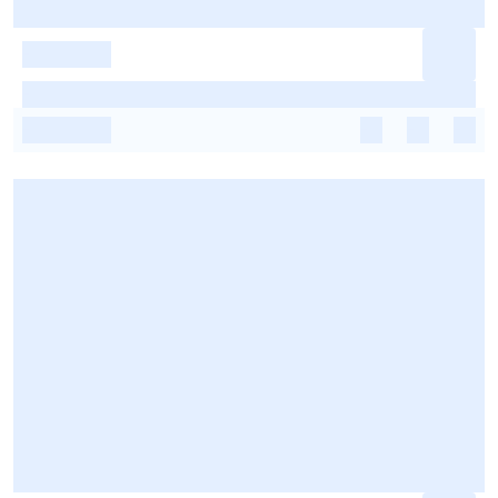
-
-
-
-
-
-