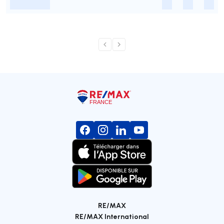
-
-
-
-
RE/MAX
RE/MAX International