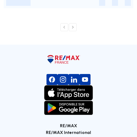
-
-
-
-
RE/MAX
RE/MAX International