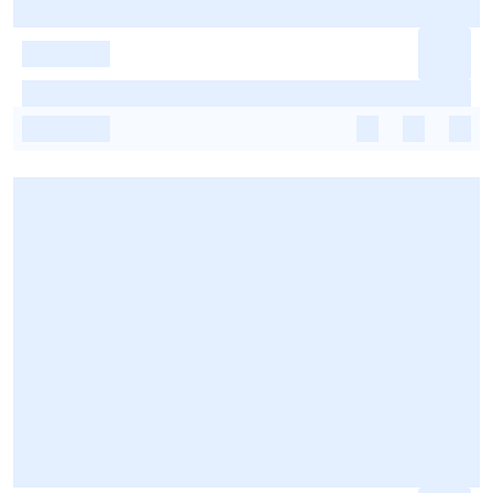
-
-
-
-
-
-