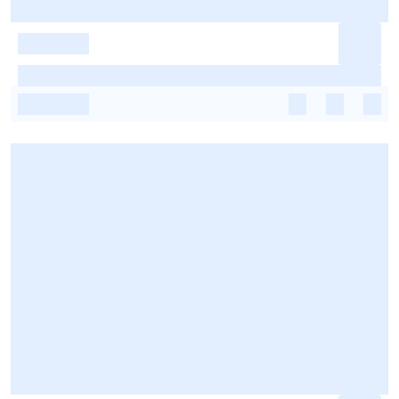
-
-
-
-
-
-