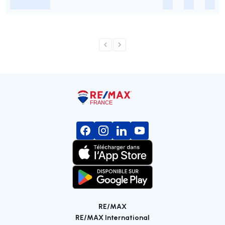
-
-
-
-
RE/MAX
RE/MAX International