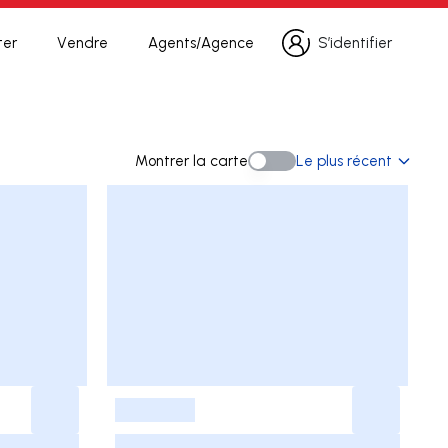
ter
Vendre
Agents/Agence
S’identifier
S’identifier
herche
Montrer la carte
Le plus récent
Montrer la carte
-
-