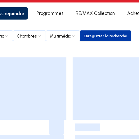
s rejoindre
Programmes
RE/MAX Collection
Ache
rix
Chambres
Multimédia
Enregistrer la recherche
Enregistrer la rec
-
-