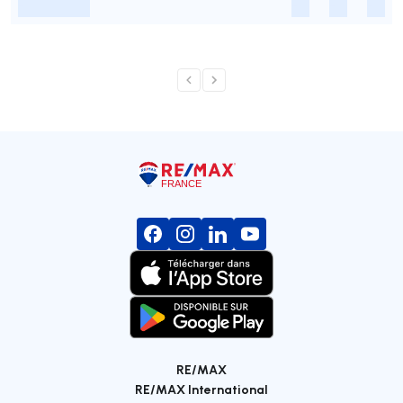
-
-
-
-
RE/MAX
RE/MAX International