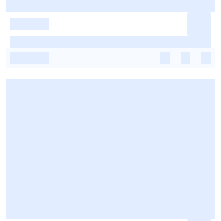
-
-
-
-
-
-