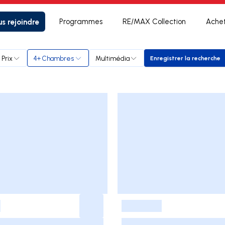
s rejoindre
Programmes
RE/MAX Collection
Ache
Prix
4+ Chambres
Multimédia
Enregistrer la recherche
Enregistrer l
-
-