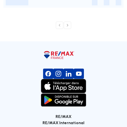
-
-
-
-
RE/MAX
RE/MAX International