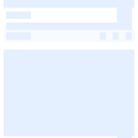
-
-
-
-
-
-