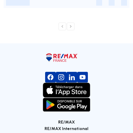
-
-
-
-
RE/MAX
RE/MAX International