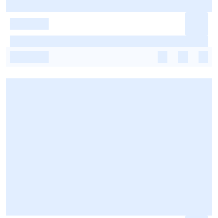
-
-
-
-
-
-