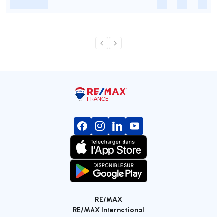
-
-
-
-
RE/MAX
RE/MAX International