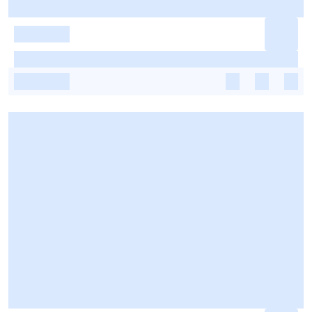
-
-
-
-
-
-