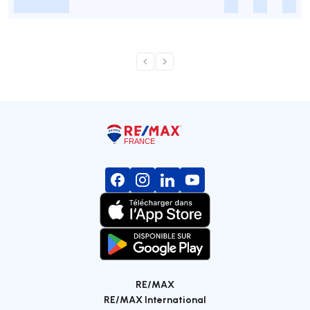
-
-
-
-
RE/MAX
RE/MAX International