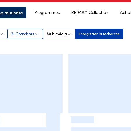
s rejoindre
Programmes
RE/MAX Collection
Ache
3+ Chambres
Multimédia
Enregistrer la recherche
Enregistrer la rec
-
-