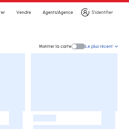
ter
Vendre
Agents/Agence
S’identifier
S’identifier
herche
Montrer la carte
Le plus récent
Montrer la carte
-
-