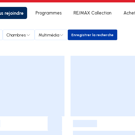
s rejoindre
Programmes
RE/MAX Collection
Ache
Chambres
Multimédia
Enregistrer la recherche
Enregistrer la recherche
-
-