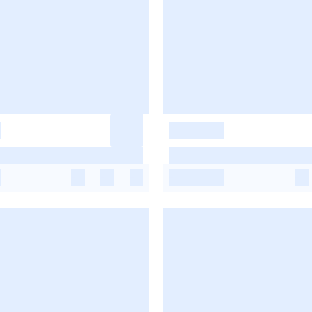
-
-
-
-
-
-
-