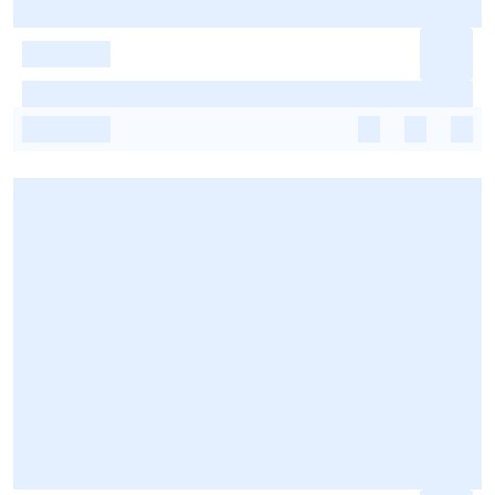
-
-
-
-
-
-