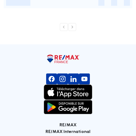
-
-
-
-
RE/MAX
RE/MAX International