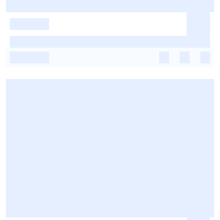
-
-
-
-
-
-