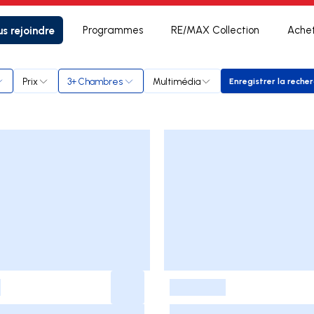
s rejoindre
Programmes
RE/MAX Collection
Ache
Prix
3+ Chambres
Multimédia
Enregistrer la reche
Enregistr
-
-