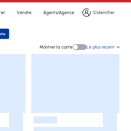
ter
Vendre
Agents/Agence
S’identifier
S’identifier
rche
er la recherche
Montrer la carte
Le plus récent
Montrer la carte
-
-