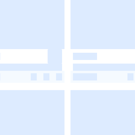
-
-
-
-
-
-
-