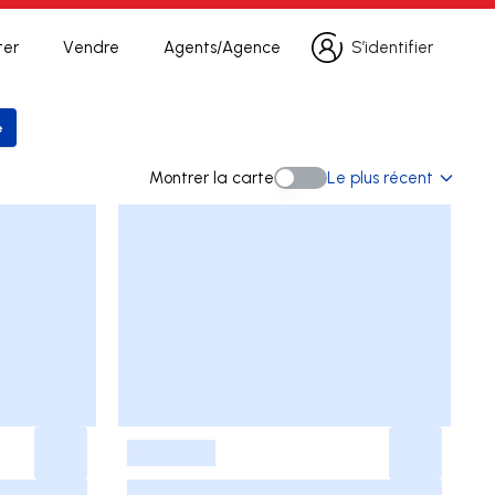
ter
Vendre
Agents/Agence
S’identifier
S’identifier
e
 la recherche
Montrer la carte
Le plus récent
Montrer la carte
-
-