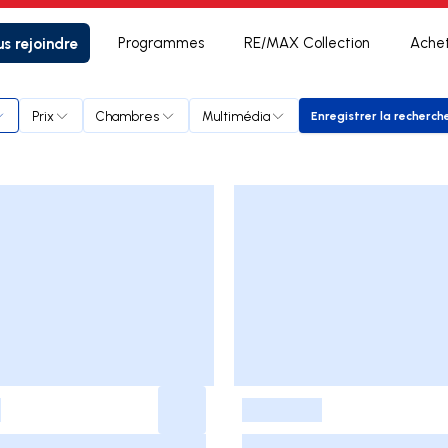
s rejoindre
Programmes
RE/MAX Collection
Ache
Prix
Chambres
Multimédia
Enregistrer la recherch
Enregistrer
-
-