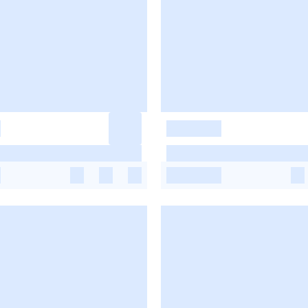
-
-
-
-
-
-
-