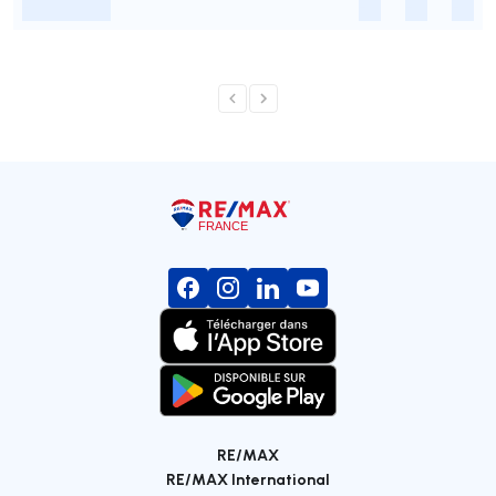
-
-
-
-
RE/MAX
RE/MAX International