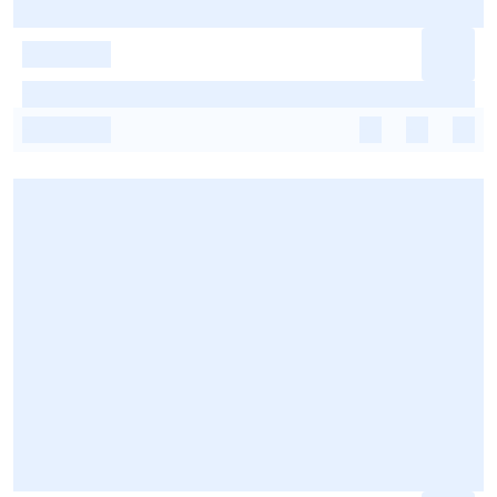
-
-
-
-
-
-