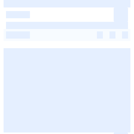
-
-
-
-
-
-