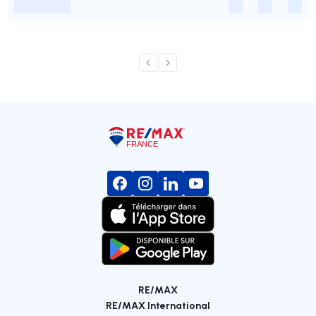
-
-
-
-
RE/MAX
RE/MAX International