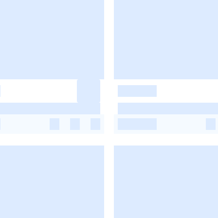
-
-
-
-
-
-
-