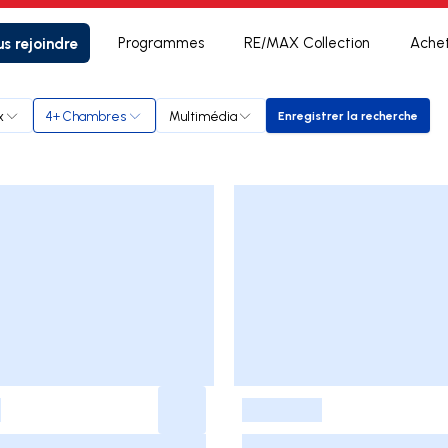
s rejoindre
Programmes
RE/MAX Collection
Ache
x
4+ Chambres
Multimédia
Enregistrer la recherche
Enregistrer la re
-
-