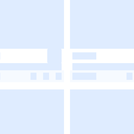
-
-
-
-
-
-
-