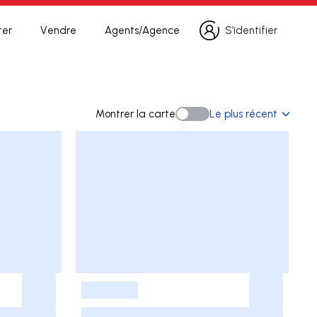
ter
Vendre
Agents/Agence
S’identifier
S’identifier
herche
Montrer la carte
Le plus récent
Montrer la carte
-
-