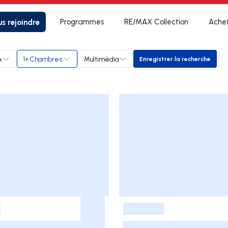
s rejoindre
Programmes
RE/MAX Collection
Ache
x
1+ Chambres
Multimédia
Enregistrer la recherche
Enregistrer la rec
-
-