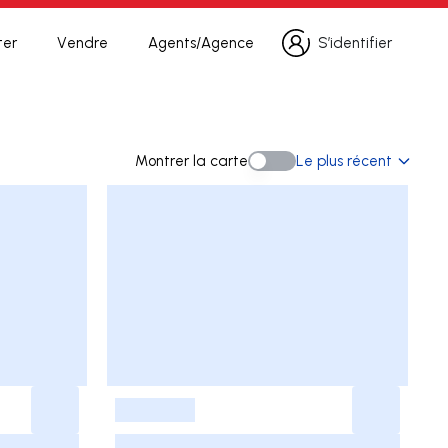
ter
Vendre
Agents/Agence
S’identifier
S’identifier
erche
Montrer la carte
Le plus récent
Montrer la carte
-
-