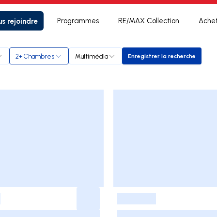
s rejoindre
Programmes
RE/MAX Collection
Ache
2+ Chambres
Multimédia
Enregistrer la recherche
Enregistrer la rech
-
-