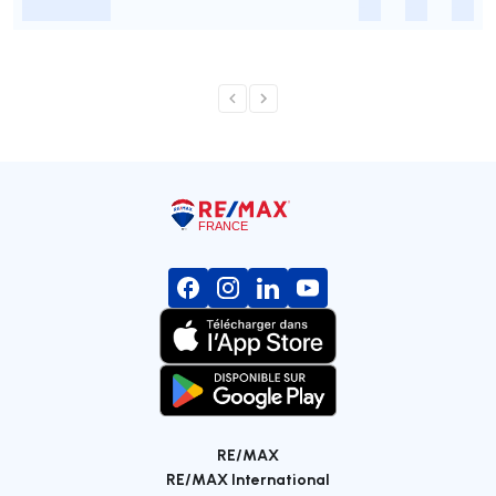
-
-
-
-
RE/MAX
RE/MAX International