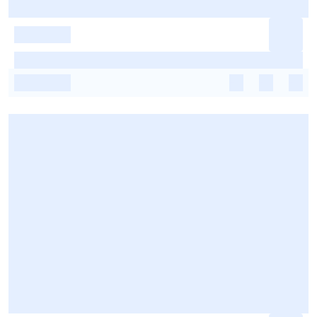
-
-
-
-
-
-