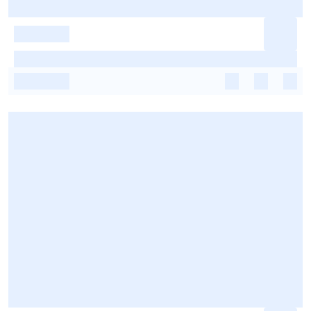
-
-
-
-
-
-