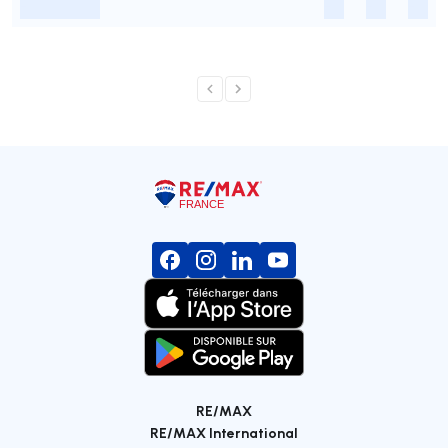
-
-
-
-
RE/MAX
RE/MAX International