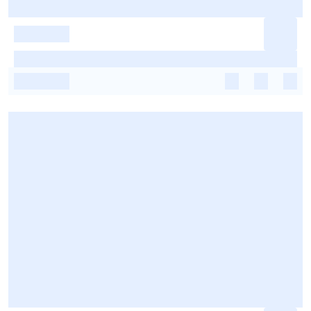
-
-
-
-
-
-