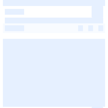
-
-
-
-
-
-