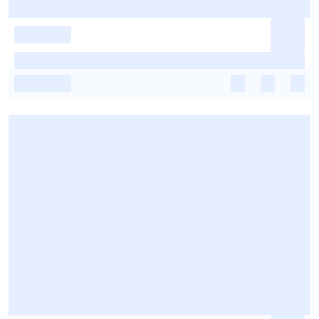
-
-
-
-
-
-