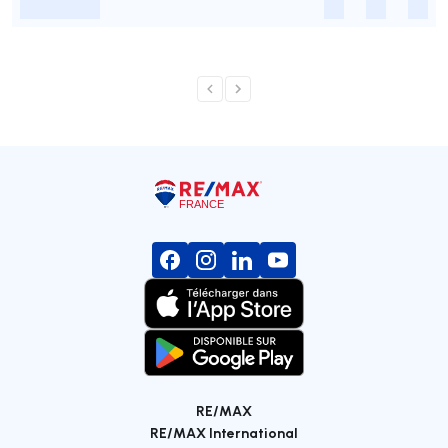
-
-
-
-
RE/MAX
RE/MAX International