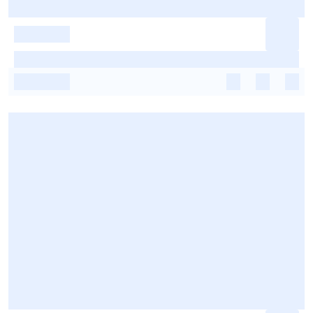
-
-
-
-
-
-