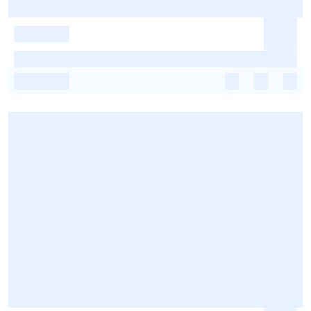
-
-
-
-
-
-