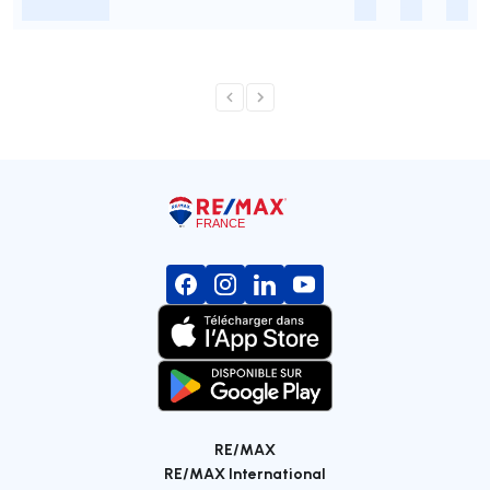
-
-
-
-
RE/MAX
RE/MAX International