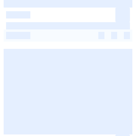
-
-
-
-
-
-