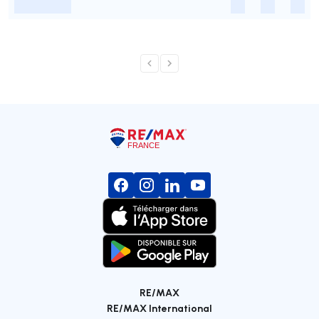
-
-
-
-
RE/MAX
RE/MAX International