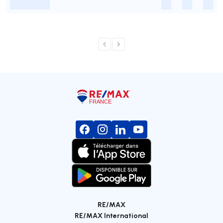
-
-
-
-
RE/MAX
RE/MAX International