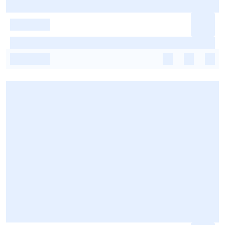
-
-
-
-
-
-