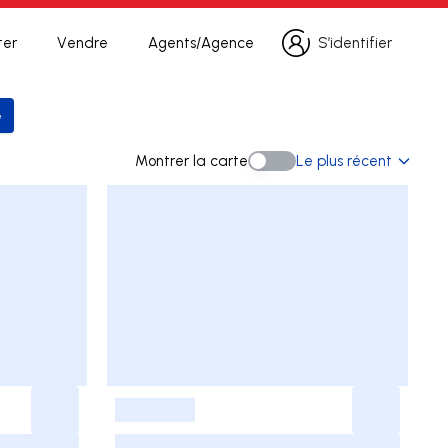
ter
Vendre
Agents/Agence
S’identifier
S’identifier
e
 la recherche
Montrer la carte
Le plus récent
Montrer la carte
-
-