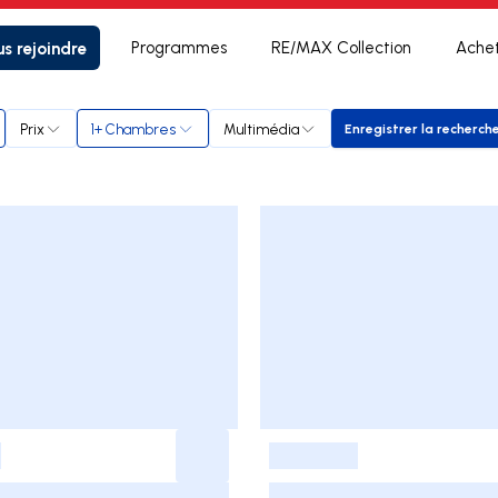
s rejoindre
Programmes
RE/MAX Collection
Ache
Prix
1+ Chambres
Multimédia
Enregistrer la recherch
Enregistrer
-
-