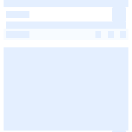
-
-
-
-
-
-