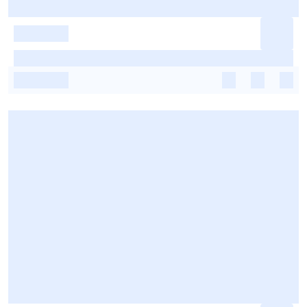
-
-
-
-
-
-