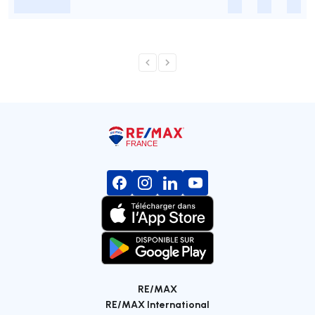
-
-
-
-
RE/MAX
RE/MAX International