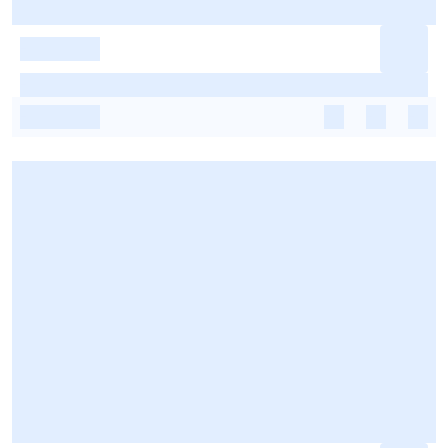
-
-
-
-
-
-