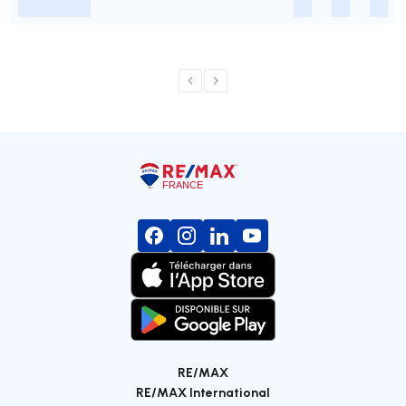
-
-
-
-
RE/MAX
RE/MAX International