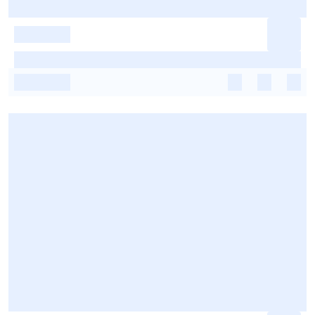
-
-
-
-
-
-