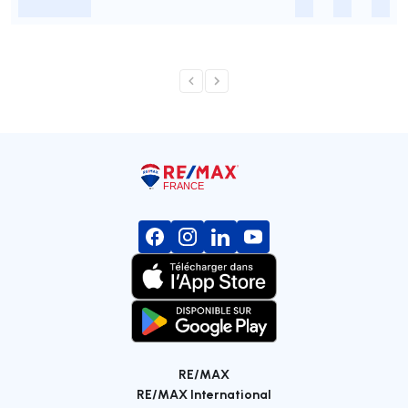
-
-
-
-
RE/MAX
RE/MAX International