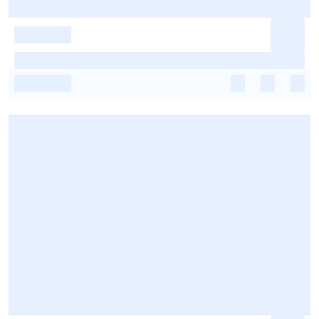
-
-
-
-
-
-