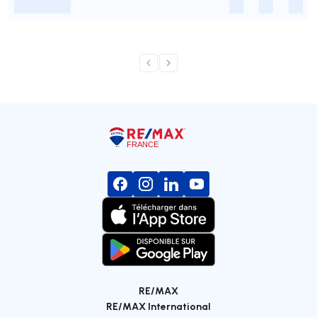
-
-
-
-
RE/MAX
RE/MAX International