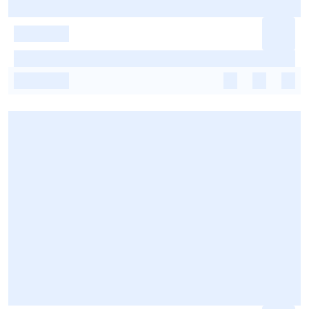
-
-
-
-
-
-