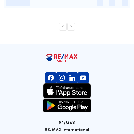
-
-
-
-
RE/MAX
RE/MAX International