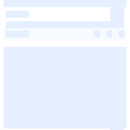
-
-
-
-
-
-