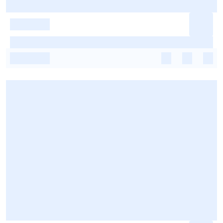
-
-
-
-
-
-