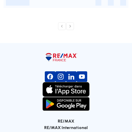
-
-
-
-
RE/MAX
RE/MAX International