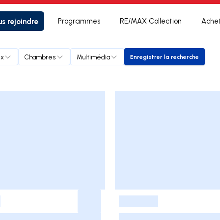
s rejoindre
Programmes
RE/MAX Collection
Ache
ix
Chambres
Multimédia
Enregistrer la recherche
Enregistrer la rech
-
-