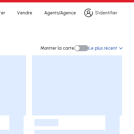
ter
Vendre
Agents/Agence
S’identifier
S’identifier
erche
Montrer la carte
Le plus récent
Montrer la carte
-
-