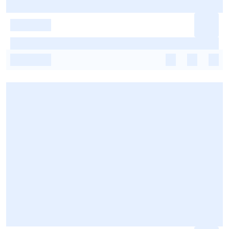
-
-
-
-
-
-