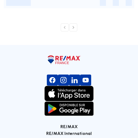
-
-
-
-
RE/MAX
RE/MAX International