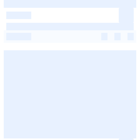
-
-
-
-
-
-