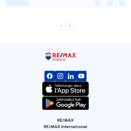
-
-
-
-
RE/MAX
RE/MAX International