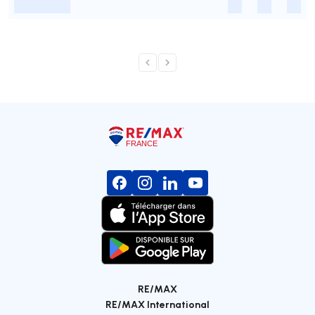
-
-
-
-
RE/MAX
RE/MAX International