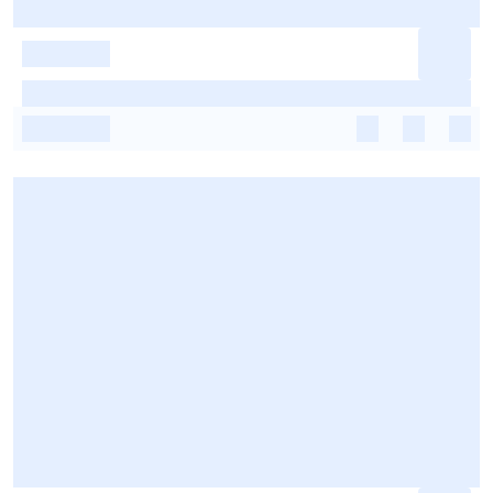
-
-
-
-
-
-