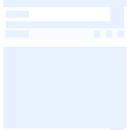
-
-
-
-
-
-