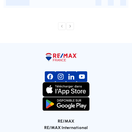
-
-
-
-
RE/MAX
RE/MAX International