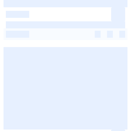
-
-
-
-
-
-