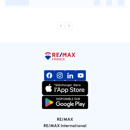
-
-
-
-
RE/MAX
RE/MAX International