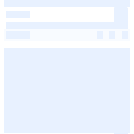
-
-
-
-
-
-