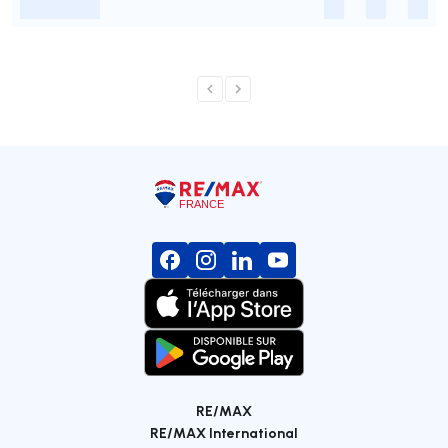
-
-
-
-
RE/MAX
RE/MAX International