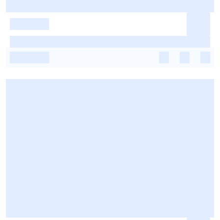
-
-
-
-
-
-