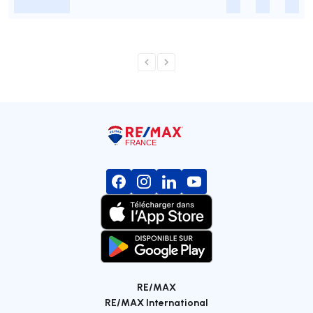
-
-
-
-
RE/MAX
RE/MAX International