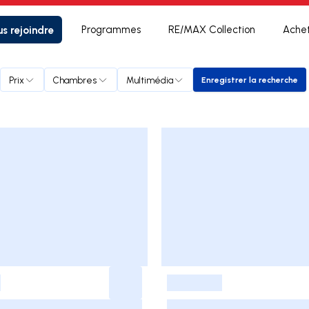
s rejoindre
Programmes
RE/MAX Collection
Ache
Prix
Chambres
Multimédia
Enregistrer la recherche
Enregistrer la 
-
-